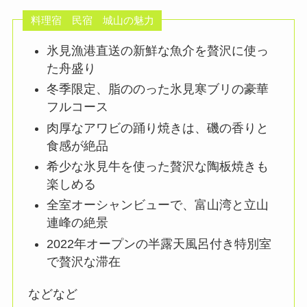
料理宿 民宿 城山の魅力
氷見漁港直送の新鮮な魚介を贅沢に使っ
た舟盛り
冬季限定、脂ののった氷見寒ブリの豪華
フルコース
肉厚なアワビの踊り焼きは、磯の香りと
食感が絶品
希少な氷見牛を使った贅沢な陶板焼きも
楽しめる
全室オーシャンビューで、富山湾と立山
連峰の絶景
2022年オープンの半露天風呂付き特別室
で贅沢な滞在
などなど