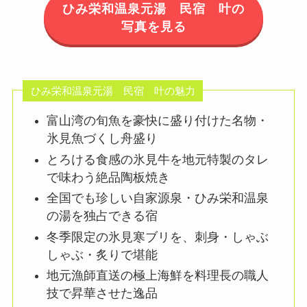
ひみ栄和温泉元湯 民宿 叶の
写真を見る
ひみ栄和温泉元湯 民宿 叶の魅力
富山湾の旬魚を豪快に盛り付けた名物・
氷見魚づくし舟盛り
とろける食感の氷見牛を地元特製のタレ
で味わう絶品陶板焼き
全国でも珍しい自家源泉・ひみ栄和温泉
の湯を独占できる宿
冬季限定の氷見寒ブリを、刺身・しゃぶ
しゃぶ・炙りで堪能
地元漁師直送の極上海鮮を料理長の職人
技で昇華させた逸品