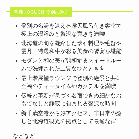
望楼NOGUCHI登別の魅力
登別の名湯を湛える露天風呂付き客室で
極上の湯浴みと贅沢な寛ぎを満喫
北海道の旬を凝縮した懐石料理や毛蟹や
雲丹、特選和牛が彩る美食の饗宴を堪能
モダンと和の美が調和するスイートルー
ムで洗練された上質なひとときを
最上階展望ラウンジで登別の絶景と共に
至福のティータイムやカクテルを満喫
伝統と革新が息づく名宿できめ細かなお
もてなしと静寂に包まれる贅沢な時間
新千歳空港から好アクセス、非日常の癒
しと北海道観光の拠点として最適な宿
などなど