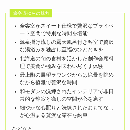
旅亭 花ゆらの魅力
全客室がスイート仕様で贅沢なプライベ
ート空間で特別な時間を堪能
源泉掛け流しの露天風呂付き客室で贅沢
な湯浴みを独占し至福のひとときを
北海道の旬の食材を活かした創作会席料
理で美食の極みを味わい尽くす体験
最上階の展望ラウンジからは絶景を眺め
ながら優雅で贅沢な時間
和モダンの洗練されたインテリアで非日
常的な静寂と癒しの空間が心を癒す
細やかな心配りと洗練されたおもてなし
が心温まる贅沢な滞在を約束
などなど