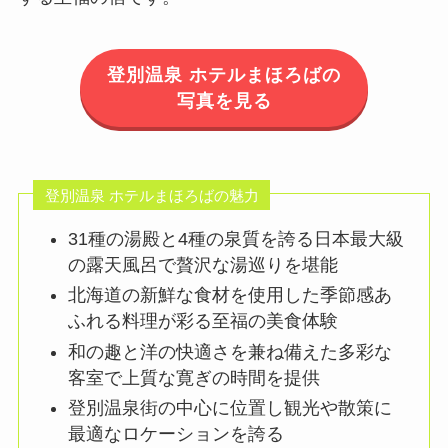
​登別温泉 ホテルまほろばの
写真を見る
​登別温泉 ホテルまほろばの魅力
​31種の湯殿と4種の泉質を誇る日本最大級
の露天風呂で贅沢な湯巡りを堪能
北海道の新鮮な食材を使用した季節感あ
ふれる料理が彩る至福の美食体験
和の趣と洋の快適さを兼ね備えた多彩な
客室で上質な寛ぎの時間を提供
​登別温泉街の中心に位置し観光や散策に
最適なロケーションを誇る