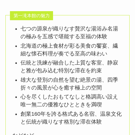
第一滝本館の魅力
七つの源泉が織りなす贅沢な湯浴み名湯
の極みを五感で堪能する至福の体験
北海道の極上食材が彩る美食の饗宴、繊
細な懐石料理が奏でる至高の味わい
伝統と洗練が融合した上質な客室、静寂
と雅が包み込む特別な滞在を約束
雄大な登別の自然を望む絶景の湯、四季
折々の風景が心を癒す極上の空間
心を尽くしたおもてなしと格調高い設え
唯一無二の優雅なひとときを満喫
創業160年を誇る格式ある名宿、温泉文化
と伝統が織りなす格別な滞在体験