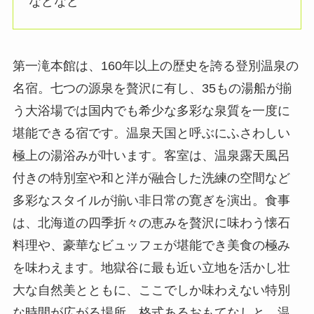
などなど
第一滝本館は、160年以上の歴史を誇る登別温泉の
名宿。七つの源泉を贅沢に有し、35もの湯船が揃
う大浴場では国内でも希少な多彩な泉質を一度に
堪能できる宿です。温泉天国と呼ぶにふさわしい
極上の湯浴みが叶います。客室は、温泉露天風呂
付きの特別室や和と洋が融合した洗練の空間など
多彩なスタイルが揃い非日常の寛ぎを演出。食事
は、北海道の四季折々の恵みを贅沢に味わう懐石
料理や、豪華なビュッフェが堪能でき美食の極み
を味わえます。地獄谷に最も近い立地を活かし壮
大な自然美とともに、ここでしか味わえない特別
な時間が広がる場所。格式あるおもてなしと、温