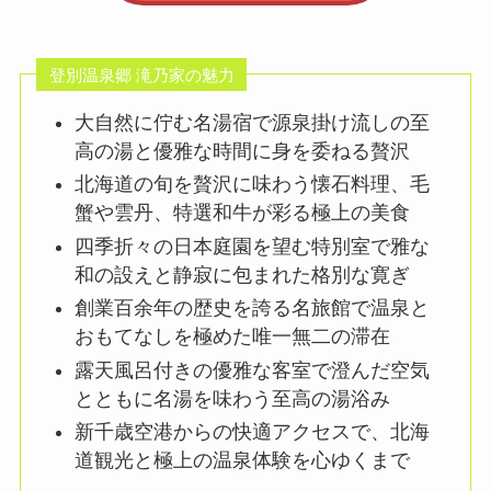
登別温泉郷 滝乃家の魅力
大自然に佇む名湯宿で源泉掛け流しの至
高の湯と優雅な時間に身を委ねる贅沢
北海道の旬を贅沢に味わう懐石料理、毛
蟹や雲丹、特選和牛が彩る極上の美食
四季折々の日本庭園を望む特別室で雅な
和の設えと静寂に包まれた格別な寛ぎ
創業百余年の歴史を誇る名旅館で温泉と
おもてなしを極めた唯一無二の滞在
露天風呂付きの優雅な客室で澄んだ空気
とともに名湯を味わう至高の湯浴み
新千歳空港からの快適アクセスで、北海
道観光と極上の温泉体験を心ゆくまで