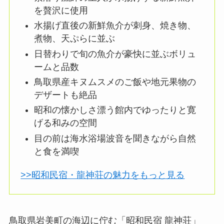
を贅沢に使用
水揚げ直後の新鮮魚介が刺身、焼き物、
煮物、天ぷらに並ぶ
日替わりで旬の魚介が豪快に並ぶボリュ
ームと品数
鳥取県産キヌムスメのご飯や地元果物の
デザートも絶品
昭和の懐かしさ漂う館内でゆったりと寛
げる和みの空間
目の前は海水浴場波音を聞きながら自然
と食を満喫
>>昭和民宿・龍神荘の魅力をもっと見る
鳥取県岩美町の海辺に佇む「昭和民宿 龍神荘」