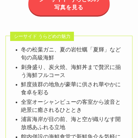
写真を見る
シーサイド うらどめの魅力
冬の松葉ガニ、夏の岩牡蠣「夏輝」など
旬の高級海鮮
刺身盛り、炭火焼、海鮮丼まで贅沢に揃
う海鮮フルコース
鮮度抜群の地魚が豪華に供され華やかに
食卓を彩る
全室オーシャンビューの客室から波音と
絶景に癒されるひととき
浦富海岸が目の前、海と空が織りなす開
放感あふれる立地
館内併設の海鮮食堂で新鮮魚介を気軽に