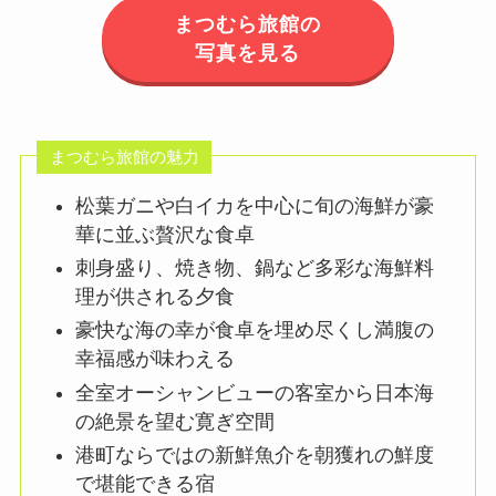
まつむら旅館の
写真を見る
まつむら旅館の魅力
松葉ガニや白イカを中心に旬の海鮮が豪
華に並ぶ贅沢な食卓
刺身盛り、焼き物、鍋など多彩な海鮮料
理が供される夕食
豪快な海の幸が食卓を埋め尽くし満腹の
幸福感が味わえる
全室オーシャンビューの客室から日本海
の絶景を望む寛ぎ空間
港町ならではの新鮮魚介を朝獲れの鮮度
で堪能できる宿